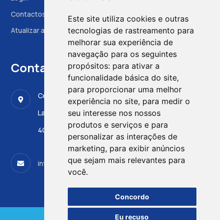
Contactos
Este site utiliza cookies e outras
tecnologias de rastreamento para
Atualizar as preferências das cookies
melhorar sua experiência de
navegação para os seguintes
Contactos
propósitos:
para ativar a
funcionalidade básica do site
,
para proporcionar uma melhor
Centro de Medicina Fetal, CMIN - ULS Santo António
experiência no site
,
para medir o
seu interesse nos nossos
Largo da Maternidade de Júlio Dinis 45
produtos e serviços e para
4050-651 PORTO
personalizar as interações de
marketing
,
para exibir anúncios
que sejam mais relevantes para
info@apdpn.com
você
.
Concordo
Eu recuso