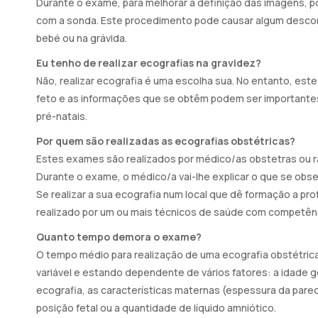
Durante o exame, para melhorar a definição das imagens, 
com a sonda. Este procedimento pode causar algum descon
bebé ou na grávida.
Eu tenho de realizar ecografias na gravidez?
Não, realizar ecografia é uma escolha sua. No entanto, es
feto e as informações que se obtêm podem ser importantes,
pré-natais.
Por quem são realizadas as ecografias obstétricas?
Estes exames são realizados por médico/as obstetras ou r
Durante o exame, o médico/a vai-lhe explicar o que se obse
Se realizar a sua ecografia num local que dê formação a pr
realizado por um ou mais técnicos de saúde com competênci
Quanto tempo demora o exame?
O tempo médio para realização de uma ecografia obstétrica
variável e estando dependente de vários fatores: a idade g
ecografia, as características maternas (espessura da pared
posição fetal ou a quantidade de líquido amniótico.