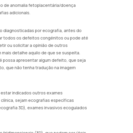
co de anomalia fetoplacentária/doença
fias adicionais.
o diagnosticadas por ecografia, antes do
r todos os defeitos congénitos ou pode até
tir ou solicitar a opinião de outros
 mais detalhe aquilo de que se suspeita.
 possa apresentar algum defeito, que seja
to, que não tenha tradução na imagem
 estar indicados outros exames
clínica, sejam ecografias específicas
 ecografia 3D), exames invasivos ecoguiados
s tridimensionais (3D), que podem ser úteis