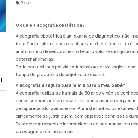
Geral
O que é a ecografia obstétrica?
A ecografia obstétrica é um exame de diagnóstico, não inva
frequência - ultrassons para observar o bebé dentro do úter
anatomia e o desenvolvimento fetal, o volume de líquido amn
detetar anomalias.
Pode ser realizada por via abdominal ou por via vaginal, co
tempo de gravidez e do objetivo do exame.
f
A ecografia é segura para mim e para o meu bebé?
A ecografia realiza-se há mais de 30 anos e não se conhecem
ondas sonoras podem gerar calor, por causarem pequenas 
desaparecendo rapidamente. Por este motivo os exames d
clinicamente se justifiquem, com objetivos definidos e du
Existem regulamentos internacionais de segurança, em rel
de ecografia têm de cumprir.