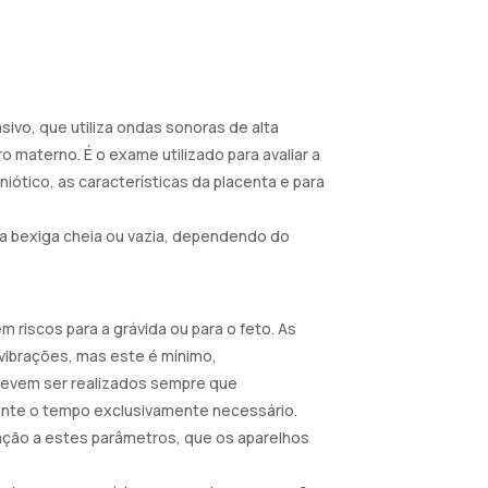
sivo, que utiliza ondas sonoras de alta
o materno. É o exame utilizado para avaliar a
iótico, as características da placenta e para
m a bexiga cheia ou vazia, dependendo do
 riscos para a grávida ou para o feto. As
vibrações, mas este é mínimo,
evem ser realizados sempre que
rante o tempo exclusivamente necessário.
ação a estes parâmetros, que os aparelhos