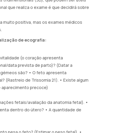
nal que realiza o exame é que decidirá sobre
ia muito positiva, mas os exames médicos
.
alização de ecografia:
 vitalidade (o coração apresenta
al/data prevista de parto)? (Datar a
e gémeos são? • O feto apresenta
? (Rastreio de Trissomia 21). • Existe algum
e aparecimento precoce)
ações fetais/avaliação da anatomia fetal). •
enta dentro do útero? • A quantidade de
to pesa o feto? (Estimar o peso fetal). •