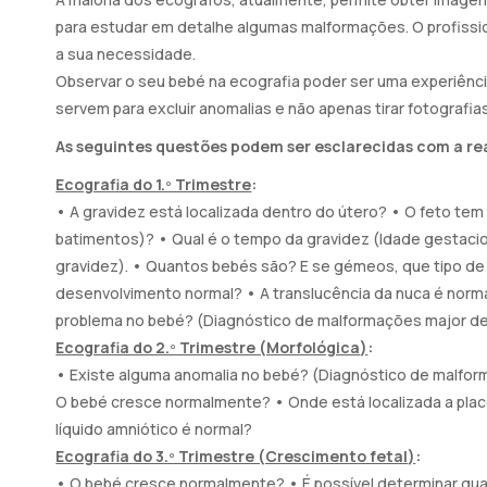
para estudar em detalhe algumas malformações. O profissio
a sua necessidade.
Observar o seu bebé na ecografia poder ser uma experiênc
servem para excluir anomalias e não apenas tirar fotografias
As seguintes questões podem ser esclarecidas com a re
Ecografia do 1.º Trimestre
:
• A gravidez está localizada dentro do útero? • O feto tem
batimentos)? • Qual é o tempo da gravidez (Idade gestacion
gravidez). • Quantos bebés são? E se gémeos, que tipo d
desenvolvimento normal? • A translucência da nuca é normal
problema no bebé? (Diagnóstico de malformações major d
Ecografia do 2.º Trimestre (Morfológica
)
:
• Existe alguma anomalia no bebé? (Diagnóstico de malform
O bebé cresce normalmente? • Onde está localizada a plac
líquido amniótico é normal?
Ecografia do 3.º Trimestre (Crescimento fetal
)
:
• O bebé cresce normalmente? • É possível determinar quan