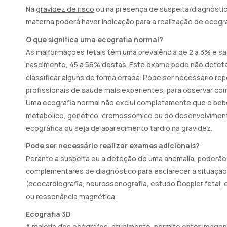
Na
gravidez de risco
ou na presença de suspeita/diagnósti
materna poderá haver indicação para a realização de ecogra
O que significa uma ecografia normal?
As malformações fetais têm uma prevalência de 2 a 3% e sã
nascimento, 45 a 56% destas. Este exame pode não deteta
classificar alguns de forma errada. Pode ser necessário repe
profissionais de saúde mais experientes, para observar com
Uma ecografia normal não exclui completamente que o bebé
metabólico, genético, cromossómico ou do desenvolvimen
ecográfica ou seja de aparecimento tardio na gravidez.
Pode ser necessário realizar exames adicionais?
Perante a suspeita ou a deteção de uma anomalia, poderão
complementares de diagnóstico para esclarecer a situação 
(ecocardiografia, neurossonografia, estudo Doppler fetal,
ou ressonância magnética.
Ecografia 3D
A maioria dos ecógrafos, atualmente, permite obter imagen