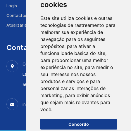
cookies
Login
Contactos
Este site utiliza cookies e outras
tecnologias de rastreamento para
Atualizar as preferências das cookies
melhorar sua experiência de
navegação para os seguintes
Contactos
propósitos:
para ativar a
funcionalidade básica do site
,
para proporcionar uma melhor
Centro de Medicina Fetal, CMIN - ULS Santo António
experiência no site
,
para medir o
seu interesse nos nossos
Largo da Maternidade de Júlio Dinis 45
produtos e serviços e para
4050-651 PORTO
personalizar as interações de
marketing
,
para exibir anúncios
que sejam mais relevantes para
info@apdpn.com
você
.
Concordo