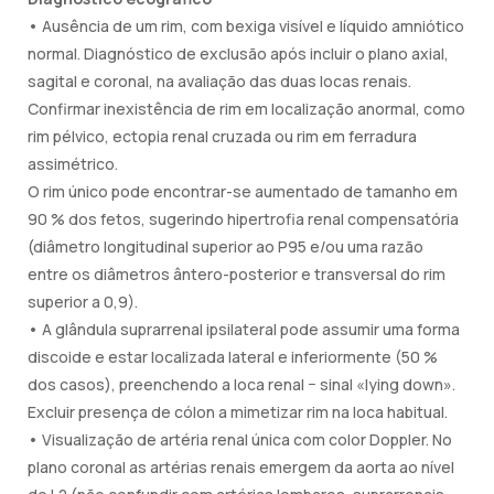
• Ausência de um rim, com bexiga visível e líquido amniótico
normal. Diagnóstico de exclusão após incluir o plano axial,
sagital e coronal, na avaliação das duas locas renais.
Confirmar inexistência de rim em localização anormal, como
rim pélvico, ectopia renal cruzada ou rim em ferradura
assimétrico.
O rim único pode encontrar-se aumentado de tamanho em
90 % dos fetos, sugerindo hipertrofia renal compensatória
(diâmetro longitudinal superior ao P95 e/ou uma razão
entre os diâmetros ântero-posterior e transversal do rim
superior a 0,9).
• A glândula suprarrenal ipsilateral pode assumir uma forma
discoide e estar localizada lateral e inferiormente (50 %
dos casos), preenchendo a loca renal − sinal «lying down».
Excluir presença de cólon a mimetizar rim na loca habitual.
• Visualização de artéria renal única com color Doppler. No
plano coronal as artérias renais emergem da aorta ao nível