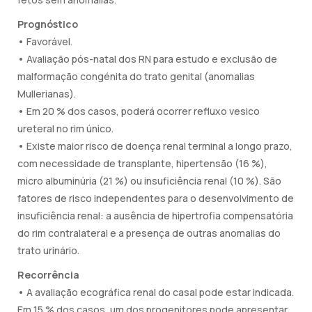
Prognóstico
• Favorável.
• Avaliação pós-natal dos RN para estudo e exclusão de
malformação congénita do trato genital (anomalias
Mullerianas).
• Em 20 % dos casos, poderá ocorrer refluxo vesico
ureteral no rim único.
• Existe maior risco de doença renal terminal a longo prazo,
com necessidade de transplante, hipertensão (16 %),
micro albuminúria (21 %) ou insuficiência renal (10 %). São
fatores de risco independentes para o desenvolvimento de
insuficiência renal: a ausência de hipertrofia compensatória
do rim contralateral e a presença de outras anomalias do
trato urinário.
Recorrência
• A avaliação ecográfica renal do casal pode estar indicada.
Em 15 % dos casos, um dos progenitores pode apresentar