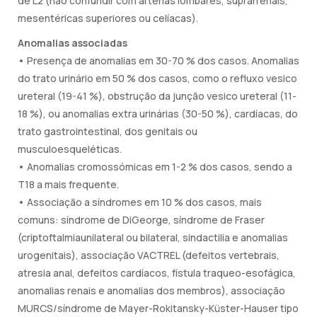
de L2 (não confundir com artérias lombares, suprarrenais,
mesentéricas superiores ou celíacas).
Anomalias associadas
• Presença de anomalias em 30-70 % dos casos. Anomalias
do trato urinário em 50 % dos casos, como o refluxo vesico
ureteral (19-41 %), obstrução da junção vesico ureteral (11-
18 %), ou anomalias extra urinárias (30-50 %), cardíacas, do
trato gastrointestinal, dos genitais ou
musculoesqueléticas.
• Anomalias cromossómicas em 1-2 % dos casos, sendo a
T18 a mais frequente.
• Associação a síndromes em 10 % dos casos, mais
comuns: síndrome de DiGeorge, síndrome de Fraser
(criptoftalmiaunilateral ou bilateral, sindactilia e anomalias
urogenitais), associação VACTREL (defeitos vertebrais,
atresia anal, defeitos cardíacos, fístula traqueo-esofágica,
anomalias renais e anomalias dos membros), associação
MURCS/síndrome de Mayer-Rokitansky-Küster-Hauser tipo