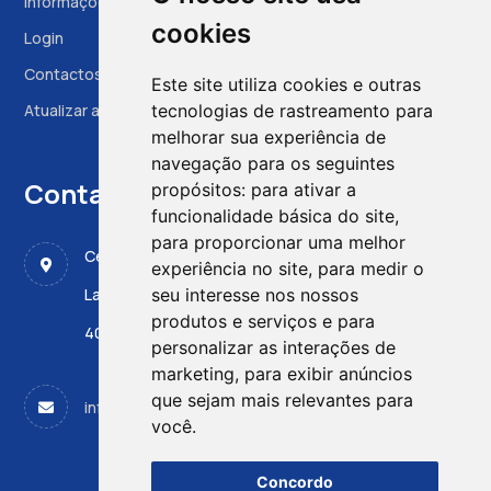
Informações à Grávida
cookies
Login
Contactos
Este site utiliza cookies e outras
Atualizar as preferências das cookies
tecnologias de rastreamento para
melhorar sua experiência de
navegação para os seguintes
Contactos
propósitos:
para ativar a
funcionalidade básica do site
,
para proporcionar uma melhor
Centro de Medicina Fetal, CMIN - ULS Santo António
experiência no site
,
para medir o
Largo da Maternidade de Júlio Dinis 45
seu interesse nos nossos
produtos e serviços e para
4050-651 PORTO
personalizar as interações de
marketing
,
para exibir anúncios
que sejam mais relevantes para
info@apdpn.com
você
.
Concordo